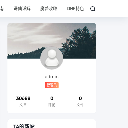
南
诛仙详解
魔兽攻略
DNF特色
admin
管理员
30688
0
0
文章
评论
文件
TA的新帖