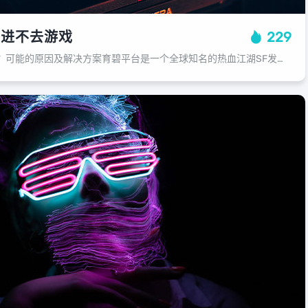
台进不去游戏
229
为何育碧平台无法访问？可能的原因及解决方案育碧平台是一个全球知名的热血江湖SF发行商，其旗下的众多知名游戏如《刺客信条》、《彩虹六号》、《孤岛危机》等在全球范围内都有着极高的知名度和好评，在享受这些精彩游戏的同时，可能会遇到...