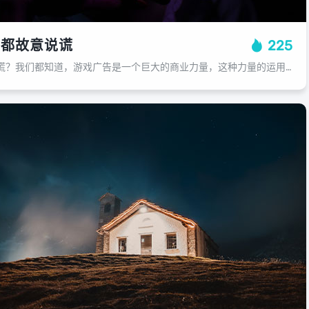
么都故意说谎
225
游戏广告为何都故意说谎？我们都知道，游戏广告是一个巨大的商业力量，这种力量的运用方式往往引起了一些人的质疑和担忧，人们普遍认为，游戏广告通常会故意说谎，以吸引玩家购买其产品或服务，为何游戏广告会选择这样的营销策略呢？他们为什...