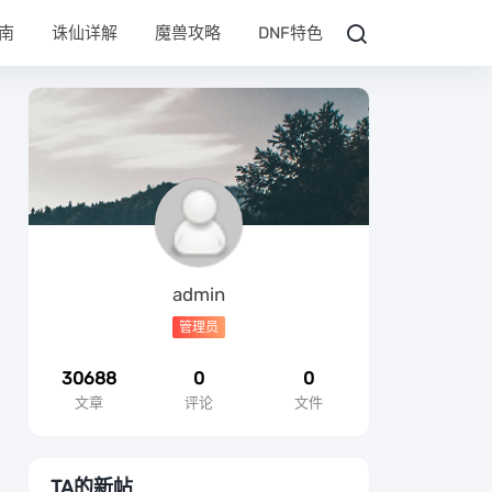
南
诛仙详解
魔兽攻略
DNF特色
admin
管理员
30688
0
0
文章
评论
文件
TA的新帖