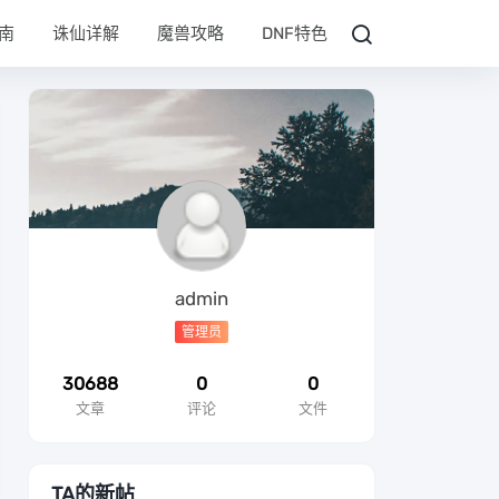
南
诛仙详解
魔兽攻略
DNF特色
admin
管理员
30688
0
0
文章
评论
文件
TA的新帖