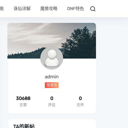
南
诛仙详解
魔兽攻略
DNF特色
admin
管理员
30688
0
0
文章
评论
文件
TA的新帖