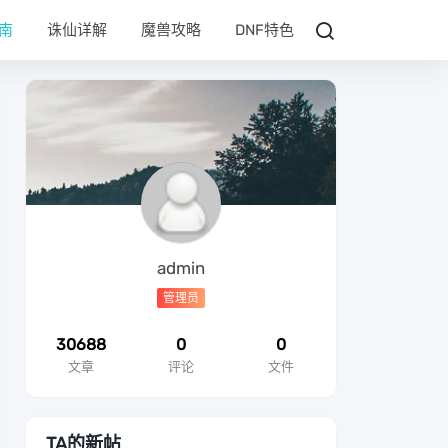
南
诛仙详解
魔兽攻略
DNF特色
admin
管理员
30688
0
0
文章
评论
文件
TA的新帖